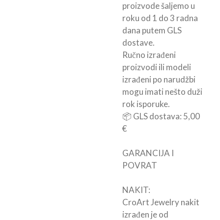
proizvode šaljemo u
roku od 1 do 3 radna
dana putem GLS
dostave.
Ručno izrađeni
proizvodi ili modeli
izrađeni po narudžbi
mogu imati nešto duži
rok isporuke.
📦 GLS dostava: 5,00
€
GARANCIJA I
POVRAT
NAKIT:
CroArt Jewelry nakit
izrađen je od