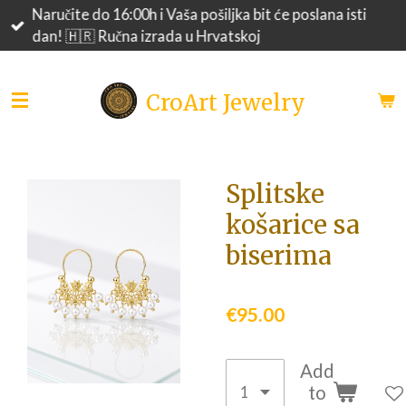
Naručite do 16:00h i Vaša pošiljka bit će poslana isti
Skip
dan! 🇭🇷 Ručna izrada u Hrvatskoj
to
main
content
CroArt Jewelry
Splitske
košarice sa
biserima
€95.00
Add
to