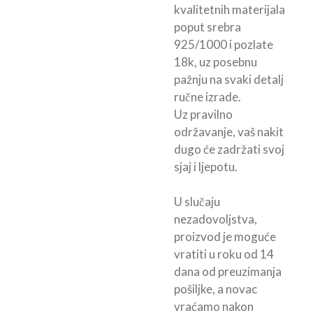
kvalitetnih materijala
poput srebra
925/1000 i pozlate
18k, uz posebnu
pažnju na svaki detalj
ručne izrade.
Uz pravilno
održavanje, vaš nakit
dugo će zadržati svoj
sjaj i ljepotu.
U slučaju
nezadovoljstva,
proizvod je moguće
vratiti u roku od 14
dana od preuzimanja
pošiljke, a novac
vraćamo nakon