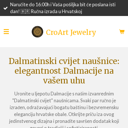
Naručite do 16:00h i Vaša pošiljka bit će poslana isti
Skip
dan! 🇭🇷 Ručna izrada u Hrvatskoj
to
main
content
CroArt Jewelry
Dalmatinski cvijet naušnice:
elegantnost Dalmacije na
vašem uhu
Uronite u ljepotu Dalmacije s našim izvanrednim
"Dalmatinski cvijet" naušnicama. Svaki par ručno je
izrađen, odražavajući bogatu baštinu i bezvremensku
eleganciju hrvatske obale. Otkrijte priču iza ovog
jedinstvenog dizajna i pronađite savršen dodatak koji
govori o tradiciji i sofisticiranosti.