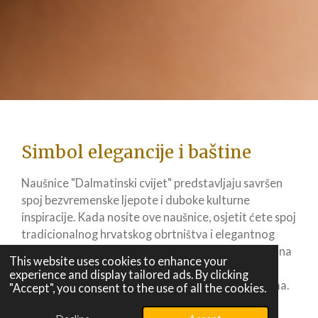
Simbol elegancije i baštine
Naušnice "Dalmatinski cvijet" predstavljaju savršen
spoj bezvremenske ljepote i duboke kulturne
inspiracije. Kada nosite ove naušnice, osjetit ćete spoj
tradicionalnog hrvatskog obrtništva i elegantnog
dizajna, stvarajući osjećaj sofisticiranosti i ponosa na
This website uses cookies to enhance your
bogatu dalmatinsku baštinu. One nisu samo nakit;
experience and display tailored ads. By clicking
one su izjava stila i duboke povezanosti s korijenima.
"Accept", you consent to the use of all the cookies.