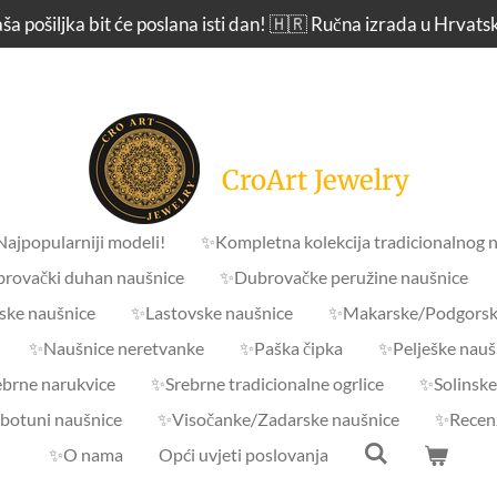
ša pošiljka bit će poslana isti dan! 🇭🇷 Ručna izrada u Hrvats
CroArt Jewelry
 Najpopularniji modeli!
✨Kompletna kolekcija tradicionalnog n
rovački duhan naušnice
✨Dubrovačke peružine naušnice
ske naušnice
✨Lastovske naušnice
✨Makarske/Podgorsk
✨Naušnice neretvanke
✨Paška čipka
✨Pelješke nauš
brne narukvice
✨Srebrne tradicionalne ogrlice
✨Solinske
 botuni naušnice
✨Visočanke/Zadarske naušnice
✨Recenz
✨O nama
Opći uvjeti poslovanja