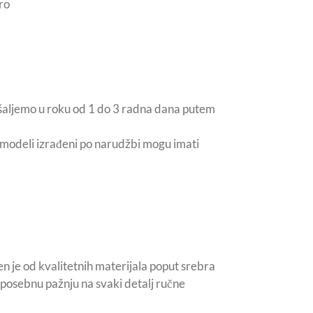
ro
šaljemo u roku od 1 do 3 radna dana putem
i modeli izrađeni po narudžbi mogu imati
n je od kvalitetnih materijala poput srebra
posebnu pažnju na svaki detalj ručne