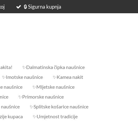
koj
🔒 Sigurna kupnja
akita!
✨Dalmatinska čipka naušnice
✨Imotske naušnice
✨Kamea nakit
e naušnice
✨Mljetske naušnice
nice
✨Primorske naušnice
 naušnice
✨Splitske košarice naušnice
ije kupaca
✨Umjetnost tradicije