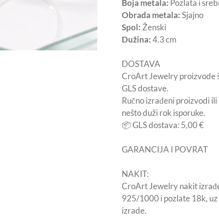
Boja metala:
Pozlata i sreb
Obrada metala:
Sjajno
Spol:
Ženski
Dužina:
4.3 cm
DOSTAVA
CroArt Jewelry proizvode 
GLS dostave.
Ručno izrađeni proizvodi il
nešto duži rok isporuke.
📦 GLS dostava: 5,00 €
GARANCIJA I POVRAT
NAKIT:
CroArt Jewelry nakit izrađe
925/1000 i pozlate 18k, uz 
izrade.