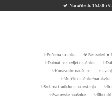
Naručite do 16:00h i Va
Skip
to
main
content
✨Početna stranica
💎 Bestseleri 🔥
✨Dalmatinski cvijet naušnice
✨Dub
✨Konavoske naušnice
✨Livanj
✨Morčići naušnice/narukvica
✨Srebrna tradicionalna prstenja
✨Sre
✨Svatovske naušnice
✨Šibenski