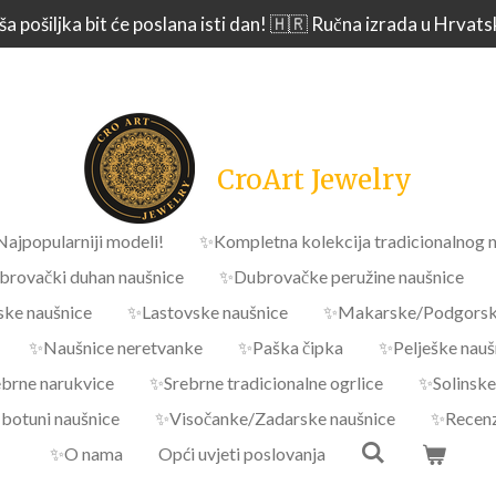
a pošiljka bit će poslana isti dan! 🇭🇷 Ručna izrada u Hrvats
CroArt Jewelry
Najpopularniji modeli!
✨Kompletna kolekcija tradicionalnog n
rovački duhan naušnice
✨Dubrovačke peružine naušnice
ske naušnice
✨Lastovske naušnice
✨Makarske/Podgorske
✨Naušnice neretvanke
✨Paška čipka
✨Pelješke nauš
brne narukvice
✨Srebrne tradicionalne ogrlice
✨Solinske
botuni naušnice
✨Visočanke/Zadarske naušnice
✨Recenz
✨O nama
Opći uvjeti poslovanja