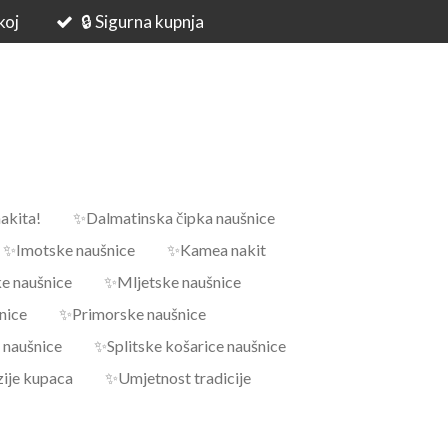
koj
🔒 Sigurna kupnja
akita!
✨Dalmatinska čipka naušnice
✨Imotske naušnice
✨Kamea nakit
 naušnice
✨Mljetske naušnice
nice
✨Primorske naušnice
 naušnice
✨Splitske košarice naušnice
ije kupaca
✨Umjetnost tradicije