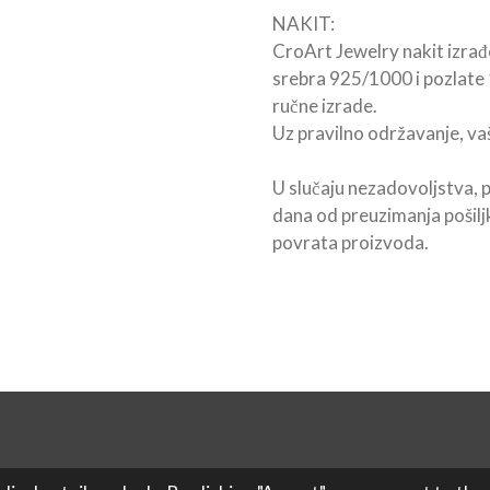
NAKIT:
CroArt Jewelry nakit izrađe
srebra 925/1000 i pozlate 
ručne izrade.
Uz pravilno održavanje, vaš 
U slučaju nezadovoljstva, 
dana od preuzimanja pošil
povrata proizvoda.