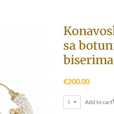
Konavos
sa botun
biserima
€200.00
Add to cart