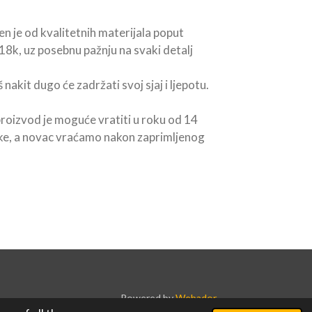
n je od kvalitetnih materijala poput
18k, uz posebnu pažnju na svaki detalj
nakit dugo će zadržati svoj sjaj i ljepotu.
proizvod je moguće vratiti u roku od 14
jke, a novac vraćamo nakon zaprimljenog
Powered by
Webador