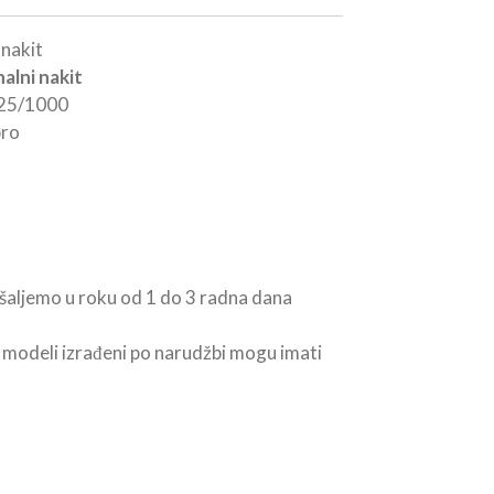
 nakit
nalni nakit
25/1000
bro
šaljemo u roku od 1 do 3 radna dana
i modeli izrađeni po narudžbi mogu imati