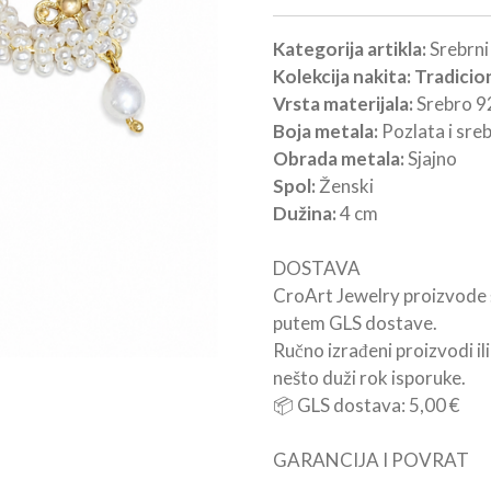
Kategorija artikla:
Srebrni
Kolekcija nakita: Tradicio
Vrsta materijala:
Srebro 9
Boja metala:
Pozlata i sre
Obrada metala:
Sjajno
Spol:
Ženski
Dužina:
4 cm
DOSTAVA
CroArt Jewelry proizvode 
putem GLS dostave.
Ručno izrađeni proizvodi il
nešto duži rok isporuke.
📦 GLS dostava: 5,00 €
GARANCIJA I POVRAT