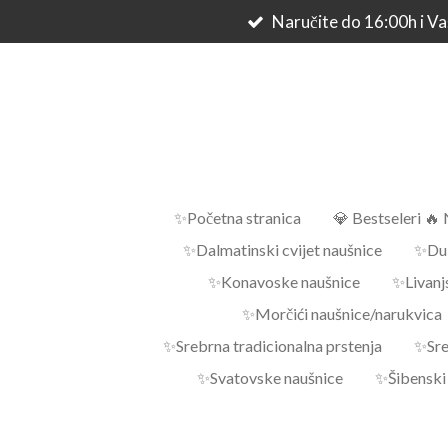
Naručite do 16:00h i Vaš
Skip
to
main
content
✨Početna stranica
💎 Bestseleri 🔥 
✨Dalmatinski cvijet naušnice
✨Dub
✨Konavoske naušnice
✨Livanj
✨Morčići naušnice/narukvica
✨Srebrna tradicionalna prstenja
✨Sre
✨Svatovske naušnice
✨Šibenski 