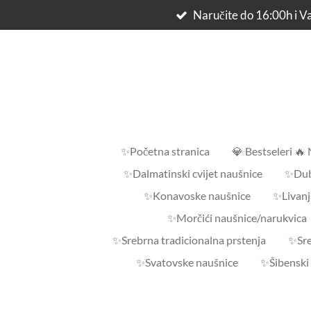
Naručite do 16:00h i Va
Skip
to
main
content
✨Početna stranica
💎 Bestseleri 🔥
✨Dalmatinski cvijet naušnice
✨Dub
✨Konavoske naušnice
✨Livanj
✨Morčići naušnice/narukvica
✨Srebrna tradicionalna prstenja
✨Sre
✨Svatovske naušnice
✨Šibenski