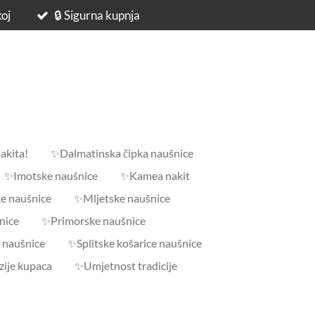
koj
🔒 Sigurna kupnja
akita!
✨Dalmatinska čipka naušnice
✨Imotske naušnice
✨Kamea nakit
e naušnice
✨Mljetske naušnice
nice
✨Primorske naušnice
 naušnice
✨Splitske košarice naušnice
ije kupaca
✨Umjetnost tradicije