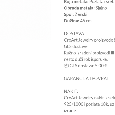
Boja metala:
Pozlata i sreb
Obrada metala:
Sjajno
Spol:
Ženski
Dužina:
45 cm
DOSTAVA
CroArt Jewelry proizvode 
GLS dostave.
Ručno izrađeni proizvodi il
nešto duži rok isporuke.
📦 GLS dostava: 5,00 €
GARANCIJA I POVRAT
NAKIT:
CroArt Jewelry nakit izrađe
925/1000 i pozlate 18k, uz 
izrade.