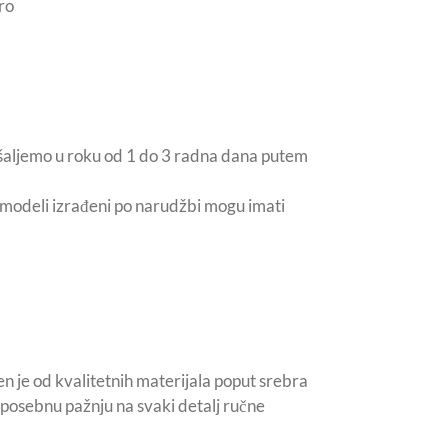
ro
šaljemo u roku od 1 do 3 radna dana putem
i modeli izrađeni po narudžbi mogu imati
n je od kvalitetnih materijala poput srebra
posebnu pažnju na svaki detalj ručne