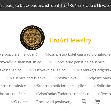
ša pošiljka bit će poslana isti dan! 🇭🇷 Ručna izrada u Hrvats
CroArt Jewelry
 Najpopularniji modeli!
✨Kompletna kolekcija tradicionalnog n
rovački duhan naušnice
✨Dubrovačke peružine naušnice
ske naušnice
✨Lastovske naušnice
✨Makarske/Podgorsk
✨Naušnice neretvanke
✨Paška čipka
✨Pelješke nauš
brne narukvice
✨Srebrne tradicionalne ogrlice
✨Solinske
 botuni naušnice
✨Visočanke/Zadarske naušnice
✨Recenz
✨O nama
Opći uvjeti poslovanja