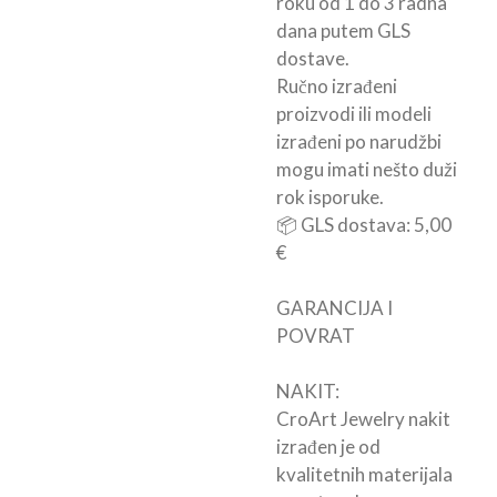
roku od 1 do 3 radna
dana putem GLS
dostave.
Ručno izrađeni
proizvodi ili modeli
izrađeni po narudžbi
mogu imati nešto duži
rok isporuke.
📦 GLS dostava: 5,00
€
GARANCIJA I
POVRAT
NAKIT:
CroArt Jewelry nakit
izrađen je od
kvalitetnih materijala