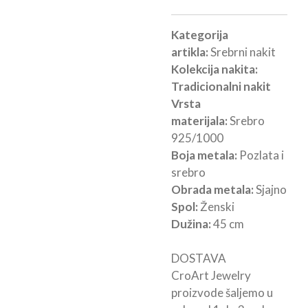
Kategorija
artikla:
Srebrni nakit
Kolekcija nakita:
Tradicionalni nakit
Vrsta
materijala:
Srebro
925/1000
Boja metala:
Pozlata i
srebro
Obrada metala:
Sjajno
Spol:
Ženski
Dužina:
45 cm
DOSTAVA
CroArt Jewelry
proizvode šaljemo u