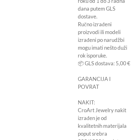
roku od 1 do 3 radna
dana putem GLS
dostave.
Ručno izrađeni
proizvodi ili modeli
izrađeni po narudžbi
mogu imati nešto duži
rok isporuke.
📦 GLS dostava: 5,00 €
GARANCIJA I
POVRAT
NAKIT:
CroArt Jewelry nakit
izrađen je od
kvalitetnih materijala
poput srebra