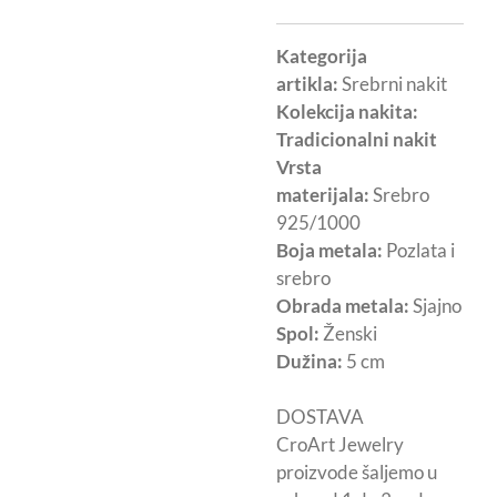
Kategorija
artikla:
Srebrni nakit
Kolekcija nakita:
Tradicionalni nakit
Vrsta
materijala:
Srebro
925/1000
Boja metala:
Pozlata i
srebro
Obrada metala:
Sjajno
Spol:
Ženski
Dužina:
5 cm
DOSTAVA
CroArt Jewelry
proizvode šaljemo u