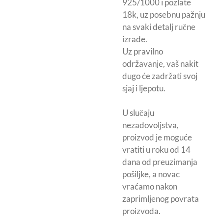
925/1000 i pozlate
18k, uz posebnu pažnju
na svaki detalj ručne
izrade.
Uz pravilno
održavanje, vaš nakit
dugo će zadržati svoj
sjaj i ljepotu.
U slučaju
nezadovoljstva,
proizvod je moguće
vratiti u roku od 14
dana od preuzimanja
pošiljke, a novac
vraćamo nakon
zaprimljenog povrata
proizvoda.