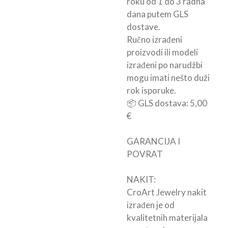
roku od 1 do 3 radna
dana putem GLS
dostave.
Ručno izrađeni
proizvodi ili modeli
izrađeni po narudžbi
mogu imati nešto duži
rok isporuke.
📦 GLS dostava: 5,00
€
GARANCIJA I
POVRAT
NAKIT:
CroArt Jewelry nakit
izrađen je od
kvalitetnih materijala