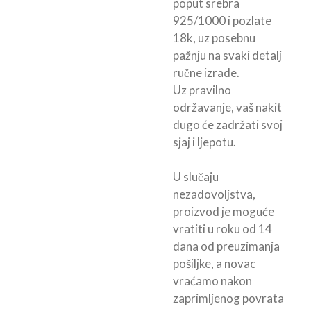
poput srebra
925/1000 i pozlate
18k, uz posebnu
pažnju na svaki detalj
ručne izrade.
Uz pravilno
održavanje, vaš nakit
dugo će zadržati svoj
sjaj i ljepotu.
U slučaju
nezadovoljstva,
proizvod je moguće
vratiti u roku od 14
dana od preuzimanja
pošiljke, a novac
vraćamo nakon
zaprimljenog povrata