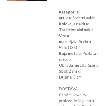
Kategorija
artikla:
Srebrni nakit
Kolekcija nakita:
Tradicionalni nakit
Vrsta
materijala:
Srebro
925/1000
Boja metala:
Pozlata i
srebro
Obrada metala:
Sjajno
Spol:
Ženski
Dužina:
5 cm
DOSTAVA
CroArt Jewelry
proizvode šaljemo u