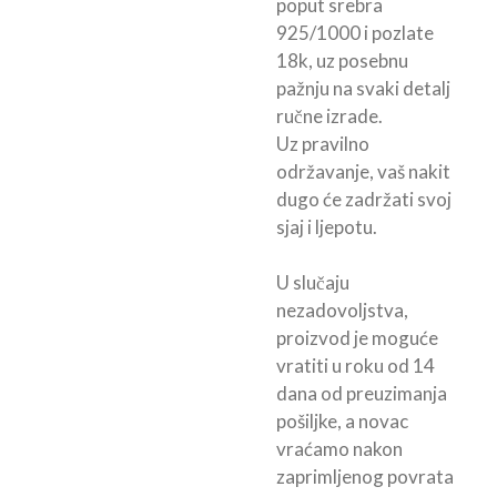
poput srebra
925/1000 i pozlate
18k, uz posebnu
pažnju na svaki detalj
ručne izrade.
Uz pravilno
održavanje, vaš nakit
dugo će zadržati svoj
sjaj i ljepotu.
U slučaju
nezadovoljstva,
proizvod je moguće
vratiti u roku od 14
dana od preuzimanja
pošiljke, a novac
vraćamo nakon
zaprimljenog povrata