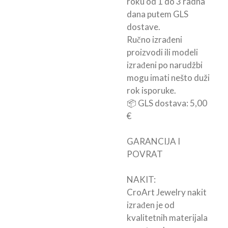
roku od 1 do 3 radna
dana putem GLS
dostave.
Ručno izrađeni
proizvodi ili modeli
izrađeni po narudžbi
mogu imati nešto duži
rok isporuke.
📦 GLS dostava: 5,00
€
GARANCIJA I
POVRAT
NAKIT:
CroArt Jewelry nakit
izrađen je od
kvalitetnih materijala