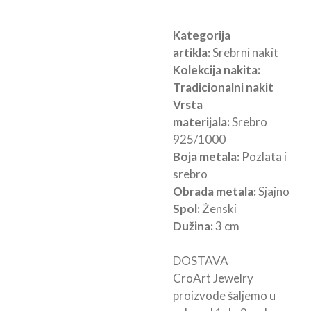
Kategorija
artikla:
Srebrni nakit
Kolekcija nakita:
Tradicionalni nakit
Vrsta
materijala:
Srebro
925/1000
Boja metala:
Pozlata i
srebro
Obrada metala:
Sjajno
Spol:
Ženski
Dužina:
3 cm
DOSTAVA
CroArt Jewelry
proizvode šaljemo u