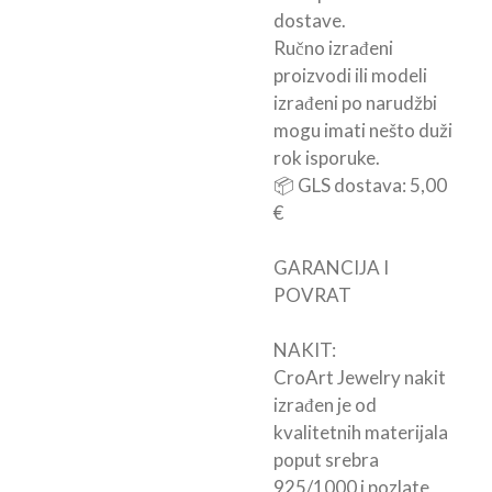
dostave.
Ručno izrađeni
proizvodi ili modeli
izrađeni po narudžbi
mogu imati nešto duži
rok isporuke.
📦 GLS dostava: 5,00
€
GARANCIJA I
POVRAT
NAKIT:
CroArt Jewelry nakit
izrađen je od
kvalitetnih materijala
poput srebra
925/1000 i pozlate