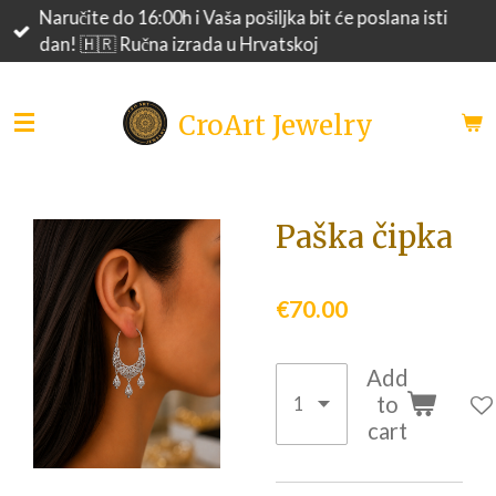
Naručite do 16:00h i Vaša pošiljka bit će poslana isti
Skip
dan! 🇭🇷 Ručna izrada u Hrvatskoj
to
main
content
CroArt Jewelry
Paška čipka
€70.00
Add
to
cart