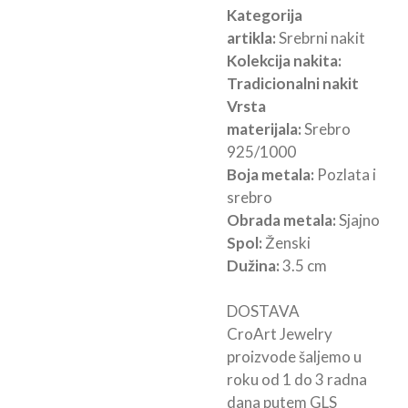
Kategorija
artikla:
Srebrni nakit
Kolekcija nakita:
Tradicionalni nakit
Vrsta
materijala:
Srebro
925/1000
Boja metala:
Pozlata i
srebro
Obrada metala:
Sjajno
Spol:
Ženski
Dužina:
3.5 cm
DOSTAVA
CroArt Jewelry
proizvode šaljemo u
roku od 1 do 3 radna
dana putem GLS