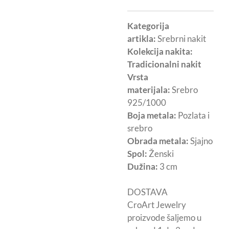
Kategorija
artikla:
Srebrni nakit
Kolekcija nakita:
Tradicionalni nakit
Vrsta
materijala:
Srebro
925/1000
Boja metala:
Pozlata i
srebro
Obrada metala:
Sjajno
Spol:
Ženski
Dužina:
3 cm
DOSTAVA
CroArt Jewelry
proizvode šaljemo u