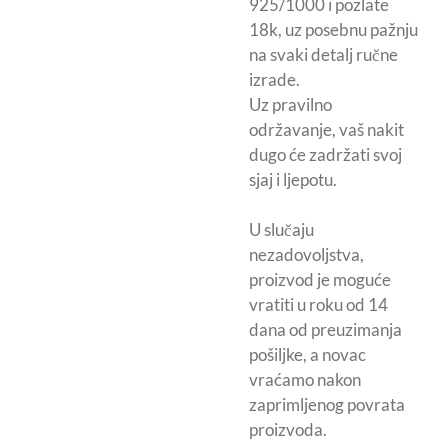
925/1000 i pozlate
18k, uz posebnu pažnju
na svaki detalj ručne
izrade.
Uz pravilno
održavanje, vaš nakit
dugo će zadržati svoj
sjaj i ljepotu.
U slučaju
nezadovoljstva,
proizvod je moguće
vratiti u roku od 14
dana od preuzimanja
pošiljke, a novac
vraćamo nakon
zaprimljenog povrata
proizvoda.