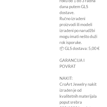
roku od 1 do 3 radna
dana putem GLS
dostave.
Ručno izrađeni
proizvodi ili modeli
izrađeni po narudžbi
mogu imati nešto duži
rok isporuke.
📦 GLS dostava: 5,00 €
GARANCIJA I
POVRAT
NAKIT:
CroArt Jewelry nakit
izrađen je od
kvalitetnih materijala
poput srebra