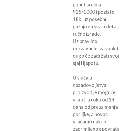
poput srebra
925/1000 i pozlate
18k, uz posebnu
pažnju na svaki detalj
ručne izrade.
Uz pravilno
održavanje, vaš nakit
dugo će zadržati svoj
sjaj i ljepotu.
U slučaju
nezadovoljstva,
proizvod je moguće
vratiti u roku od 14
dana od preuzimanja
pošiljke, a novac
vraćamo nakon
zaprimljenog povrata