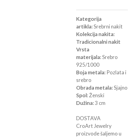
Kategorija
artikla:
Srebrni nakit
Kolekcija nakita:
Tradicionalni nakit
Vrsta
materijala:
Srebro
925/1000
Boja metala:
Pozlata i
srebro
Obrada metala:
Sjajno
Spol:
Ženski
Dužina:
3 cm
DOSTAVA
CroArt Jewelry
proizvode šaljemo u