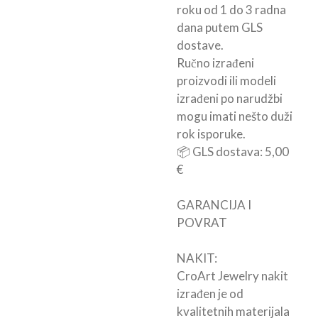
roku od 1 do 3 radna
dana putem GLS
dostave.
Ručno izrađeni
proizvodi ili modeli
izrađeni po narudžbi
mogu imati nešto duži
rok isporuke.
📦 GLS dostava: 5,00
€
GARANCIJA I
POVRAT
NAKIT:
CroArt Jewelry nakit
izrađen je od
kvalitetnih materijala