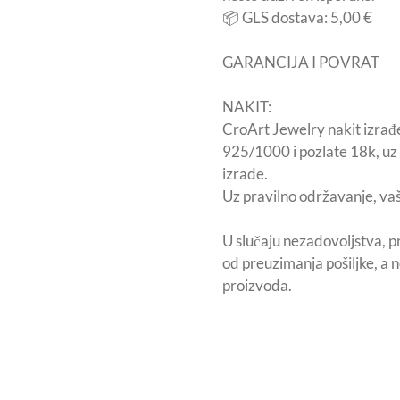
📦 GLS dostava: 5,00 €
GARANCIJA I POVRAT
NAKIT:
CroArt Jewelry nakit izrađe
925/1000 i pozlate 18k, uz 
izrade.
Uz pravilno održavanje, vaš 
U slučaju nezadovoljstva, p
od preuzimanja pošiljke, a
proizvoda.