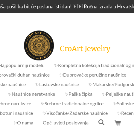
ša pošiljka bit će poslana isti dan! 🇭🇷 Ručna izrada u Hrvats
CroArt Jewelry
 Najpopularniji modeli!
✨Kompletna kolekcija tradicionalnog n
rovački duhan naušnice
✨Dubrovačke peružine naušnice
ske naušnice
✨Lastovske naušnice
✨Makarske/Podgorsk
✨Naušnice neretvanke
✨Paška čipka
✨Pelješke nauš
brne narukvice
✨Srebrne tradicionalne ogrlice
✨Solinske
 botuni naušnice
✨Visočanke/Zadarske naušnice
✨Recenz
✨O nama
Opći uvjeti poslovanja