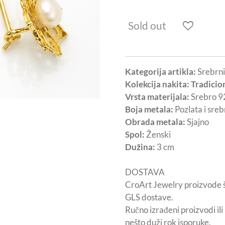
Sold out
Kategorija artikla:
Srebrni
Kolekcija nakita: Tradicio
Vrsta materijala:
Srebro 9
Boja metala:
Pozlata i sreb
Obrada metala:
Sjajno
Spol:
Ženski
Dužina:
3 cm
DOSTAVA
CroArt Jewelry proizvode 
GLS dostave.
Ručno izrađeni proizvodi il
nešto duži rok isporuke.