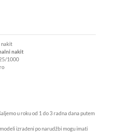
 nakit
nalni nakit
25/1000
ro
šaljemo u roku od 1 do 3 radna dana putem
i modeli izrađeni po narudžbi mogu imati