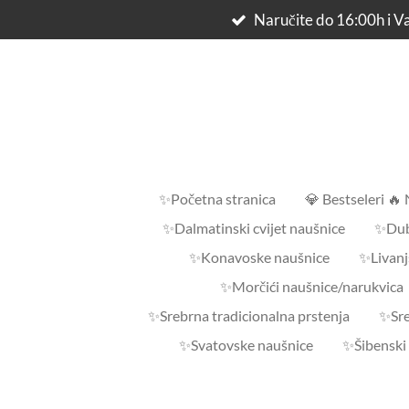
Naručite do 16:00h i Va
Skip
to
main
content
✨Početna stranica
💎 Bestseleri 🔥
✨Dalmatinski cvijet naušnice
✨Dub
✨Konavoske naušnice
✨Livanj
✨Morčići naušnice/narukvica
✨Srebrna tradicionalna prstenja
✨Sre
✨Svatovske naušnice
✨Šibenski