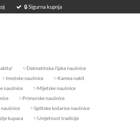
koj
🔒 Sigurna kupnja
akita!
✨Dalmatinska čipka naušnice
✨Imotske naušnice
✨Kamea nakit
e naušnice
✨Mljetske naušnice
nice
✨Primorske naušnice
 naušnice
✨Splitske košarice naušnice
ije kupaca
✨Umjetnost tradicije