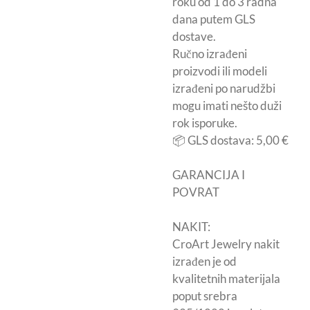
roku od 1 do 3 radna
dana putem GLS
dostave.
Ručno izrađeni
proizvodi ili modeli
izrađeni po narudžbi
mogu imati nešto duži
rok isporuke.
📦 GLS dostava: 5,00 €
GARANCIJA I
POVRAT
NAKIT:
CroArt Jewelry nakit
izrađen je od
kvalitetnih materijala
poput srebra