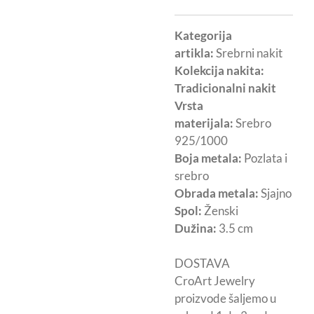
Kategorija
artikla:
Srebrni nakit
Kolekcija nakita:
Tradicionalni nakit
Vrsta
materijala:
Srebro
925/1000
Boja metala:
Pozlata i
srebro
Obrada metala:
Sjajno
Spol:
Ženski
Dužina:
3.5 cm
DOSTAVA
CroArt Jewelry
proizvode šaljemo u