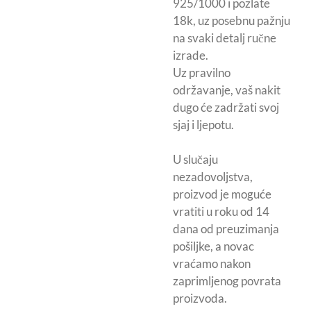
925/1000 i pozlate
18k, uz posebnu pažnju
na svaki detalj ručne
izrade.
Uz pravilno
održavanje, vaš nakit
dugo će zadržati svoj
sjaj i ljepotu.
U slučaju
nezadovoljstva,
proizvod je moguće
vratiti u roku od 14
dana od preuzimanja
pošiljke, a novac
vraćamo nakon
zaprimljenog povrata
proizvoda.