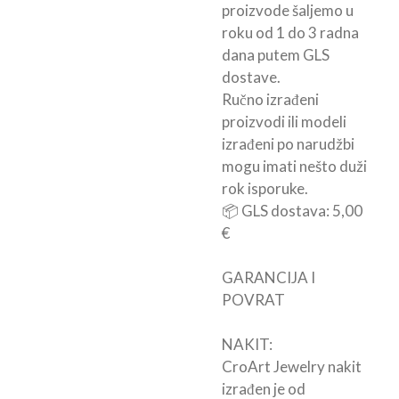
proizvode šaljemo u
roku od 1 do 3 radna
dana putem GLS
dostave.
Ručno izrađeni
proizvodi ili modeli
izrađeni po narudžbi
mogu imati nešto duži
rok isporuke.
📦 GLS dostava: 5,00
€
GARANCIJA I
POVRAT
NAKIT:
CroArt Jewelry nakit
izrađen je od