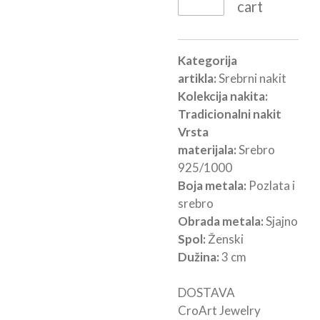
cart
Kategorija
artikla:
Srebrni nakit
Kolekcija nakita:
Tradicionalni nakit
Vrsta
materijala:
Srebro
925/1000
Boja metala:
Pozlata i
srebro
Obrada metala:
Sjajno
Spol:
Ženski
Dužina:
3 cm
DOSTAVA
CroArt Jewelry