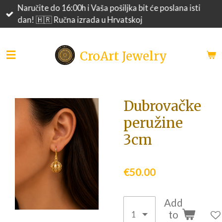
Naručite do 16:00h i Vaša pošiljka bit će poslana isti
Skip
dan! 🇭🇷 Ručna izrada u Hrvatskoj
to
main
content
CroArt Jewelry
Dubrovačke
peružine
3cm
€50.00
Add
to