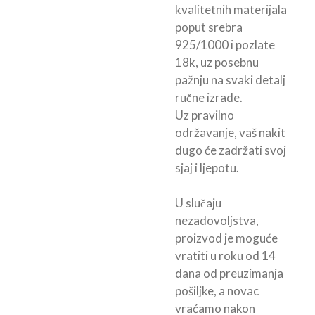
kvalitetnih materijala
poput srebra
925/1000 i pozlate
18k, uz posebnu
pažnju na svaki detalj
ručne izrade.
Uz pravilno
održavanje, vaš nakit
dugo će zadržati svoj
sjaj i ljepotu.
U slučaju
nezadovoljstva,
proizvod je moguće
vratiti u roku od 14
dana od preuzimanja
pošiljke, a novac
vraćamo nakon