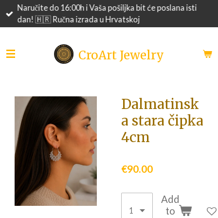
Naručite do 16:00h i Vaša pošiljka bit će poslana isti
Skip
dan! 🇭🇷 Ručna izrada u Hrvatskoj
to
main
content
CroArt Jewelry
Dalmatinsk
a stara čipka
4cm
€90.00
Add
to