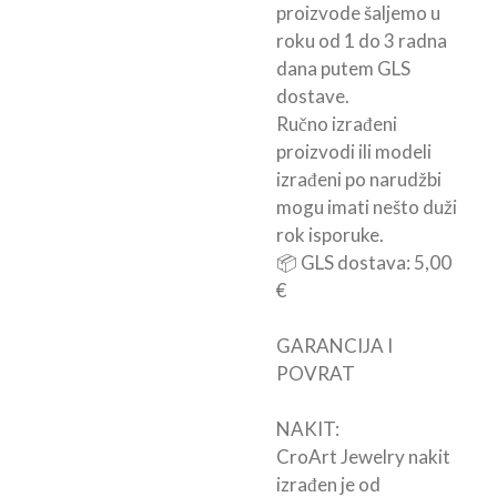
proizvode šaljemo u
roku od 1 do 3 radna
dana putem GLS
dostave.
Ručno izrađeni
proizvodi ili modeli
izrađeni po narudžbi
mogu imati nešto duži
rok isporuke.
📦 GLS dostava: 5,00
€
GARANCIJA I
POVRAT
NAKIT:
CroArt Jewelry nakit
izrađen je od