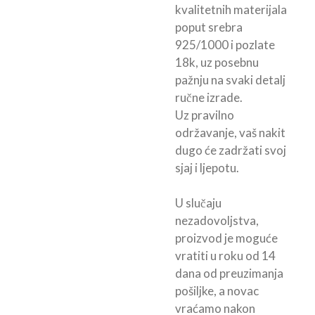
kvalitetnih materijala
poput srebra
925/1000 i pozlate
18k, uz posebnu
pažnju na svaki detalj
ručne izrade.
Uz pravilno
održavanje, vaš nakit
dugo će zadržati svoj
sjaj i ljepotu.
U slučaju
nezadovoljstva,
proizvod je moguće
vratiti u roku od 14
dana od preuzimanja
pošiljke, a novac
vraćamo nakon