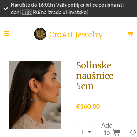
Naručite do 16:00h i Vaša pošiljka bit će poslana isti
Skip
dan! 🇭🇷 Ručna izrada u Hrvatskoj
to
main
content
CroArt Jewelry
Solinske
naušnice
5cm
€160.00
Add
to