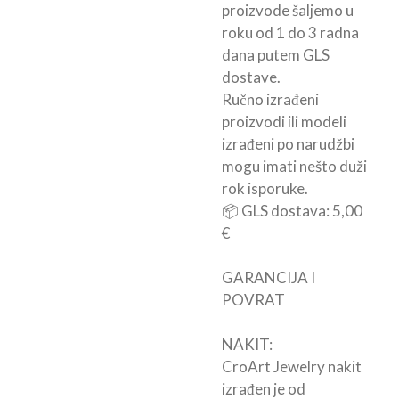
proizvode šaljemo u
roku od 1 do 3 radna
dana putem GLS
dostave.
Ručno izrađeni
proizvodi ili modeli
izrađeni po narudžbi
mogu imati nešto duži
rok isporuke.
📦 GLS dostava: 5,00
€
GARANCIJA I
POVRAT
NAKIT:
CroArt Jewelry nakit
izrađen je od