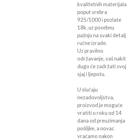
kvalitetnih materijala
poput srebra
925/1000 i pozlate
18k, uz posebnu
pažnju na svaki detalj
ručne izrade.
Uz pravilno
održavanje, vaš nakit
dugo će zadržati svoj
sjaj i ljepotu.
U slučaju
nezadovoljstva,
proizvod je moguće
vratiti u roku od 14
dana od preuzimanja
pošiljke, a novac
vraćamo nakon