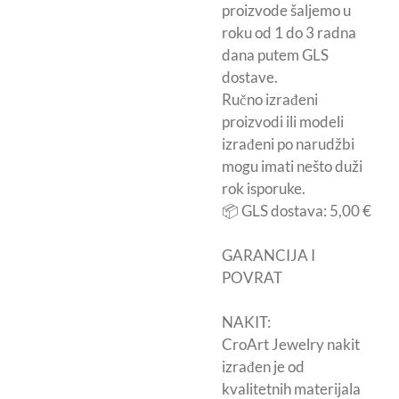
proizvode šaljemo u
roku od 1 do 3 radna
dana putem GLS
dostave.
Ručno izrađeni
proizvodi ili modeli
izrađeni po narudžbi
mogu imati nešto duži
rok isporuke.
📦 GLS dostava: 5,00 €
GARANCIJA I
POVRAT
NAKIT:
CroArt Jewelry nakit
izrađen je od
kvalitetnih materijala