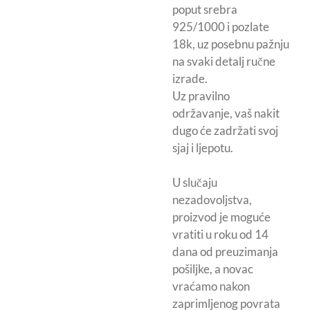
poput srebra
925/1000 i pozlate
18k, uz posebnu pažnju
na svaki detalj ručne
izrade.
Uz pravilno
održavanje, vaš nakit
dugo će zadržati svoj
sjaj i ljepotu.
U slučaju
nezadovoljstva,
proizvod je moguće
vratiti u roku od 14
dana od preuzimanja
pošiljke, a novac
vraćamo nakon
zaprimljenog povrata