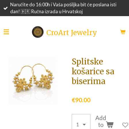
Naručite do 16:00h i Vaša pošiljka bit će poslana isti
Skip
dan! 🇭🇷 Ručna izrada u Hrvatskoj
to
main
content
CroArt Jewelry
Splitske
košarice sa
biserima
€90.00
Add
to