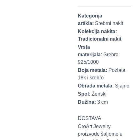
Kategorija
artikla:
Srebrni nakit
Kolekcija nakita:
Tradicionalni nakit
Vrsta
materijala:
Srebro
925/1000
Boja metala:
Pozlata
18k i srebro
Obrada metala:
Sjajno
Spol:
Ženski
Dužina:
3 cm
DOSTAVA
CroArt Jewelry
proizvode šaljemo u