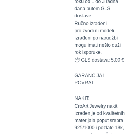
roku od 1 do 3 radna
dana putem GLS
dostave.
Ručno izrađeni
proizvodi ili modeli
izrađeni po narudžbi
mogu imati nešto duži
rok isporuke.
📦 GLS dostava: 5,00 €
GARANCIJA I
POVRAT
NAKIT:
CroArt Jewelry nakit
izrađen je od kvalitetnih
materijala poput srebra
925/1000 i pozlate 18k,