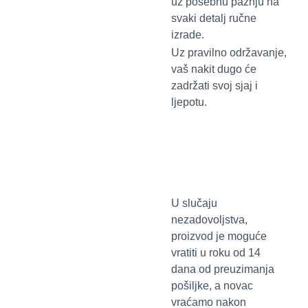
uz posebnu pažnju na
svaki detalj ručne
izrade.
Uz pravilno održavanje,
vaš nakit dugo će
zadržati svoj sjaj i
ljepotu.
U slučaju
nezadovoljstva,
proizvod je moguće
vratiti u roku od 14
dana od preuzimanja
pošiljke, a novac
vraćamo nakon