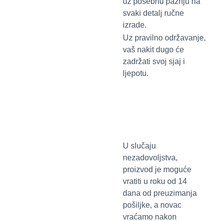
uz posebnu pažnju na
svaki detalj ručne
izrade.
Uz pravilno održavanje,
vaš nakit dugo će
zadržati svoj sjaj i
ljepotu.
U slučaju
nezadovoljstva,
proizvod je moguće
vratiti u roku od 14
dana od preuzimanja
pošiljke, a novac
vraćamo nakon