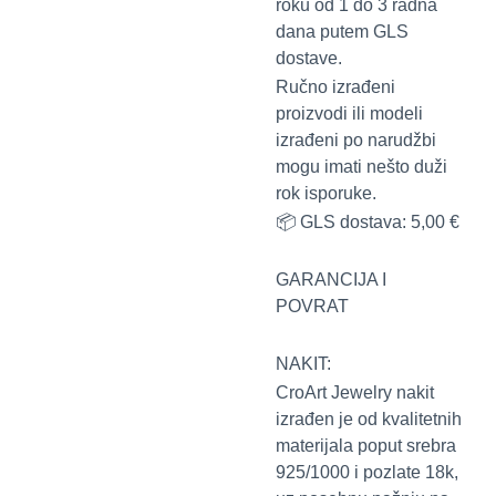
roku od 1 do 3 radna
dana putem GLS
dostave.
Ručno izrađeni
proizvodi ili modeli
izrađeni po narudžbi
mogu imati nešto duži
rok isporuke.
📦 GLS dostava: 5,00 €
GARANCIJA I
POVRAT
NAKIT:
CroArt Jewelry nakit
izrađen je od kvalitetnih
materijala poput srebra
925/1000 i pozlate 18k,