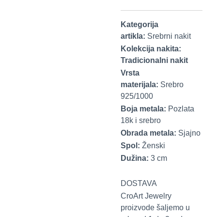
Kategorija
artikla:
Srebrni nakit
Kolekcija nakita:
Tradicionalni nakit
Vrsta
materijala:
Srebro
925/1000
Boja metala:
Pozlata
18k i srebro
Obrada metala:
Sjajno
Spol:
Ženski
Dužina:
3 cm
DOSTAVA
CroArt Jewelry
proizvode šaljemo u