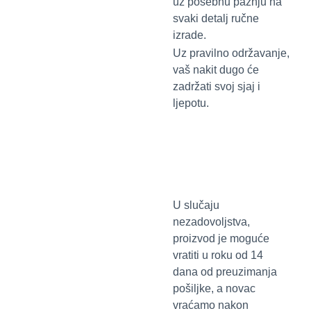
uz posebnu pažnju na
svaki detalj ručne
izrade.
Uz pravilno održavanje,
vaš nakit dugo će
zadržati svoj sjaj i
ljepotu.
U slučaju
nezadovoljstva,
proizvod je moguće
vratiti u roku od 14
dana od preuzimanja
pošiljke, a novac
vraćamo nakon