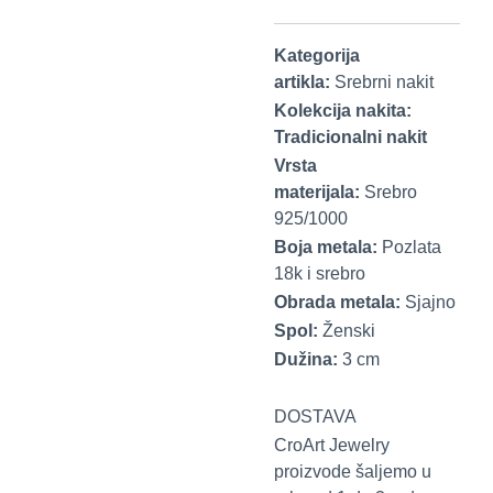
Kategorija
artikla:
Srebrni nakit
Kolekcija nakita:
Tradicionalni nakit
Vrsta
materijala:
Srebro
925/1000
Boja metala:
Pozlata
18k i srebro
Obrada metala:
Sjajno
Spol:
Ženski
Dužina:
3 cm
DOSTAVA
CroArt Jewelry
proizvode šaljemo u