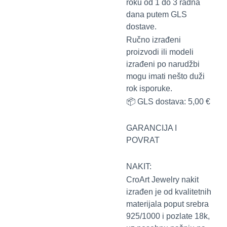
roku od 1 do 3 radna
dana putem GLS
dostave.
Ručno izrađeni
proizvodi ili modeli
izrađeni po narudžbi
mogu imati nešto duži
rok isporuke.
📦 GLS dostava: 5,00 €
GARANCIJA I
POVRAT
NAKIT:
CroArt Jewelry nakit
izrađen je od kvalitetnih
materijala poput srebra
925/1000 i pozlate 18k,