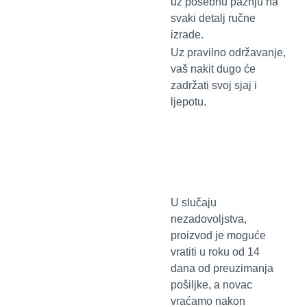
uz posebnu pažnju na
svaki detalj ručne
izrade.
Uz pravilno održavanje,
vaš nakit dugo će
zadržati svoj sjaj i
ljepotu.
U slučaju
nezadovoljstva,
proizvod je moguće
vratiti u roku od 14
dana od preuzimanja
pošiljke, a novac
vraćamo nakon