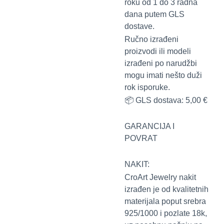
roku od 1 do 3 radna
dana putem GLS
dostave.
Ručno izrađeni
proizvodi ili modeli
izrađeni po narudžbi
mogu imati nešto duži
rok isporuke.
📦 GLS dostava: 5,00 €
GARANCIJA I
POVRAT
NAKIT:
CroArt Jewelry nakit
izrađen je od kvalitetnih
materijala poput srebra
925/1000 i pozlate 18k,