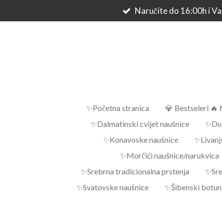
Naručite do 16:00h i Vaš
Skip
to
main
content
✨Početna stranica
💎 Bestseleri 🔥 
✨Dalmatinski cvijet naušnice
✨Dub
✨Konavoske naušnice
✨Livanj
✨Morčići naušnice/narukvica
✨Srebrna tradicionalna prstenja
✨Sre
✨Svatovske naušnice
✨Šibenski botuni