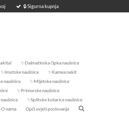
koj
🔒 Sigurna kupnja
akita!
✨Dalmatinska čipka naušnice
✨Imotske naušnice
✨Kamea nakit
 naušnice
✨Mljetske naušnice
nice
✨Primorske naušnice
 naušnice
✨Splitske košarice naušnice
✨O nama
Opći uvjeti poslovanja