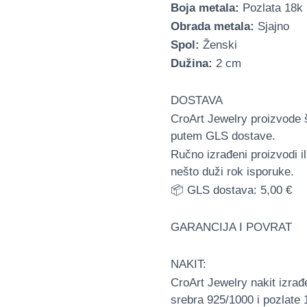
Boja metala:
Pozlata 18k 
Obrada metala:
Sjajno
Spol:
Ženski
Dužina:
2 cm
DOSTAVA
CroArt Jewelry proizvode 
putem GLS dostave.
Ručno izrađeni proizvodi i
nešto duži rok isporuke.
📦 GLS dostava: 5,00 €
GARANCIJA I POVRAT
NAKIT:
CroArt Jewelry nakit izrađe
srebra 925/1000 i pozlate 