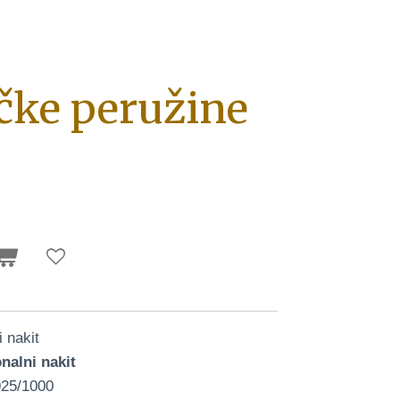
čke peružine
 nakit
onalni nakit
925/1000