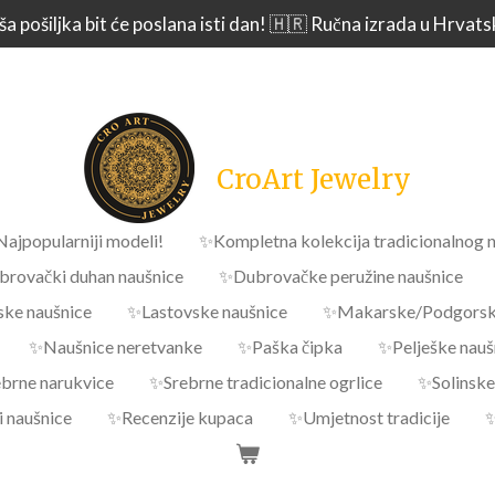
a pošiljka bit će poslana isti dan! 🇭🇷 Ručna izrada u Hrvats
CroArt Jewelry
Najpopularniji modeli!
✨Kompletna kolekcija tradicionalnog n
rovački duhan naušnice
✨Dubrovačke peružine naušnice
ske naušnice
✨Lastovske naušnice
✨Makarske/Podgorske
✨Naušnice neretvanke
✨Paška čipka
✨Pelješke nauš
brne narukvice
✨Srebrne tradicionalne ogrlice
✨Solinske
 naušnice
✨Recenzije kupaca
✨Umjetnost tradicije