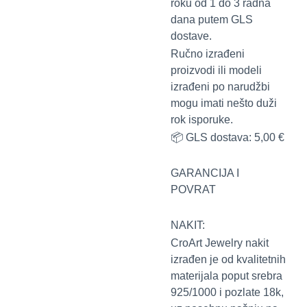
roku od 1 do 3 radna
dana putem GLS
dostave.
Ručno izrađeni
proizvodi ili modeli
izrađeni po narudžbi
mogu imati nešto duži
rok isporuke.
📦 GLS dostava: 5,00 €
GARANCIJA I
POVRAT
NAKIT:
CroArt Jewelry nakit
izrađen je od kvalitetnih
materijala poput srebra
925/1000 i pozlate 18k,