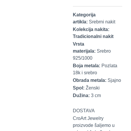
Kategorija
artikla:
Srebrni nakit
Kolekcija nakita:
Tradicionalni nakit
Vrsta
materijala:
Srebro
925/1000
Boja metala:
Pozlata
18k i srebro
Obrada metala:
Sjajno
Spol:
Ženski
Dužina:
3 cm
DOSTAVA
CroArt Jewelry
proizvode šaljemo u