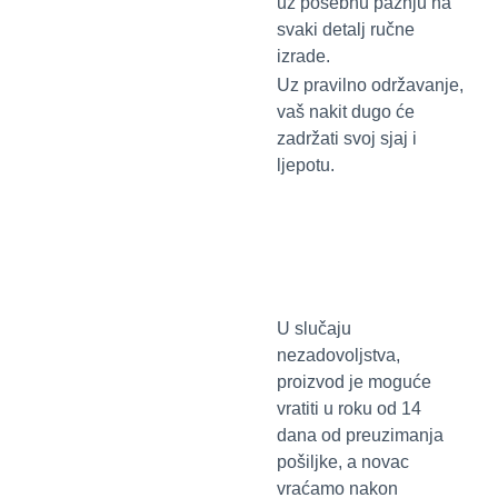
uz posebnu pažnju na
svaki detalj ručne
izrade.
Uz pravilno održavanje,
vaš nakit dugo će
zadržati svoj sjaj i
ljepotu.
U slučaju
nezadovoljstva,
proizvod je moguće
vratiti u roku od 14
dana od preuzimanja
pošiljke, a novac
vraćamo nakon